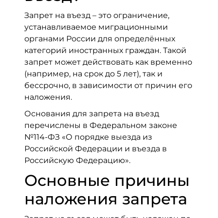
Запрет на въезд – это ограничение,
устанавливаемое миграционными
органами России для определённых
категорий иностранных граждан. Такой
запрет может действовать как временно
(например, на срок до 5 лет), так и
бессрочно, в зависимости от причин его
наложения.
Основания для запрета на въезд
перечислены в Федеральном законе
№114-ФЗ «О порядке выезда из
Российской Федерации и въезда в
Российскую Федерацию».
Основные причины
наложения запрета