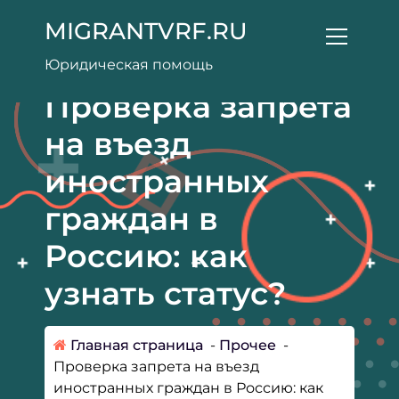
П
MIGRANTVRF.RU
е
р
Юридическая помощь
е
й
Проверка запрета
т
на въезд
и
к
иностранных
с
о
граждан в
д
е
Россию: как
р
узнать статус?
ж
и
м
Главная страница
-
Прочее
-
о
Проверка запрета на въезд
м
иностранных граждан в Россию: как
у