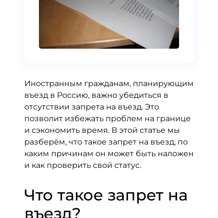
Иностранным гражданам, планирующим
въезд в Россию, важно убедиться в
отсутствии запрета на въезд. Это
позволит избежать проблем на границе
и сэкономить время. В этой статье мы
разберём, что такое запрет на въезд, по
каким причинам он может быть наложен
и как проверить свой статус.
Что такое запрет на
въезд?