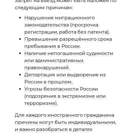
Запрет на въезд может быть наложен по
следующим причинам:
Нарушение миграционного
законодательства (просрочка
регистрации, работа без патента).
Превышение разрешённого срока
пребывания в России.
Наличие непогашенной судимости
или административных
правонарушений.
Депортация или выдворение из
России в прошлом.
Угрозы безопасности России
(подозрения в экстремизме или
терроризме).
Для каждого иностранного гражданина
причины могут быть индивидуальными,
и важно разобраться в деталях