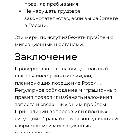
правила пребывания.
Не нарушать трудовое
законодательство, если вы работаете
в России.
Эти меры помогут избежать проблем с
миграционными органами.
Заключение
Проверка запрета на въезд – важный
шаг для иностранных граждан,
планирующих посещение России.
Регулярное соблюдение миграционных
правил позволит избежать наложения
запрета и связанных с ним проблем.
При наличии вопросов или сложных
ситуаций обращайтесь за консультацией
к юристам или миграционным
специалистам.