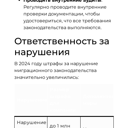
Проводить внутренние аудиты
.
Регулярно проводите внутренние
проверки документации, чтобы
удостовериться, что все требования
законодательства выполняются.
Ответственность за
нарушения
В 2024 году штрафы за нарушение
миграционного законодательства
значительно увеличились:
Размер
штрафа
Дополнительны
Нарушение
для
меры
компании
Нарушение
до 1 млн