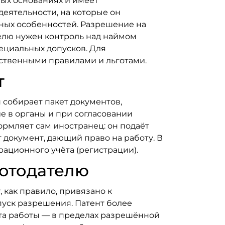
ных основаниях и имеет
 деятельности, на которые он
ьных особенностей. Разрешение на
телю нужен контроль над наймом
пециальных допусков. Для
ственными правилами и льготами.
т
 собирает пакет документов,
 в органы и при согласовании
ормляет сам иностранец: он подаёт
 документ, дающий право на работу. В
ационного учёта (регистрации).
ботодателю
 как правило, привязано к
пуск разрешения. Патент более
ста работы — в пределах разрешённой