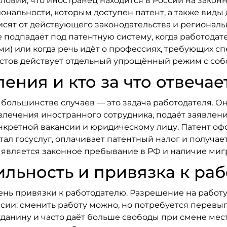
овии, что иностранец находится в России на закон
иональности, которым доступен патент, а также виды
исят от действующего законодательства и регионал
не подпадает под патентную систему, когда работода
ми) или когда речь идёт о профессиях, требующих с
тов действует отдельный упрощённый режим с соб
ния и кто за что отвечае
ольшинстве случаев — это задача работодателя. Он
ечения иностранного сотрудника, подаёт заявление
нкретной вакансии и юридическому лицу. Патент оф
ал госуслуг, оплачивает патентный налог и получает
является законное пребывание в РФ и наличие мигр
льность и привязка к ра
ень привязки к работодателю. Разрешение на работу,
сии: сменить работу можно, но потребуется перевы
жданину и часто даёт больше свободы при смене ме