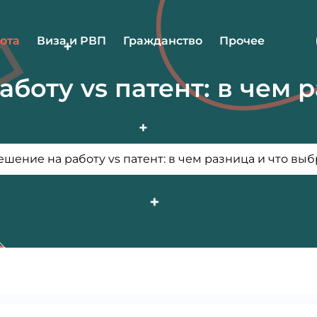
ота
Виза и РВП
Гражданство
Прочее
боту vs патент: в чем р
ешение на работу vs патент: в чем разница и что выб