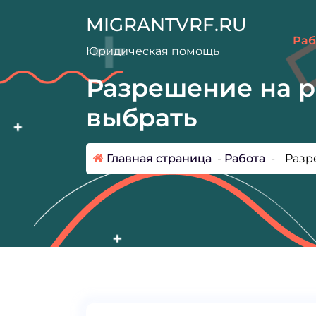
П
MIGRANTVRF.RU
е
Раб
р
Юридическая помощь
е
й
Разрешение на ра
т
выбрать
и
к
с
Главная страница
-
Работа
-
Разр
о
д
е
р
ж
и
м
о
м
у