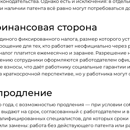
онодательства. Однако есть и исключения: в отдель
ри наличии патента всё равно могут потребоваться 
финансовая сторона
единого фиксированного налога, размер которого ус
рощение для тех, кто работает неофициально через 
алог платится ежемесячно и заранее. Разрешение н
ению сотрудники оформляются работодателем офиц
 взносы, что даёт работнику социальные гарантии и
в краткосрочной перспективе, но у работника могут
 продление
о года, с возможностью продления — при условии с
 выдают на срок, согласованный с работодателем и 
алифицированных специалистов, для которых сроки 
ли замены: работа без действующего патента или 