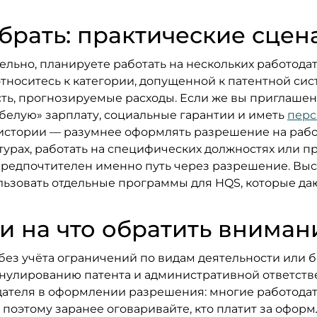
брать: практические сцен
ельно, планируете работать на нескольких работода
тноситесь к категории, допущенной к патентной сист
сть, прогнозируемые расходы. Если же вы приглаше
«белую» зарплату, социальные гарантии и иметь
перс
стории — разумнее оформлять разрешение на работ
турах, работать на специфических должностях или 
 предпочтителен именно путь через разрешение. 
ьзовать отдельные программы для HQS, которые даю
и на что обратить вниман
 без учёта ограничений по видам деятельности или
аннулированию патента и административной ответств
ателя в оформлении разрешения: многие работодате
 поэтому заранее оговаривайте, кто платит за оформ