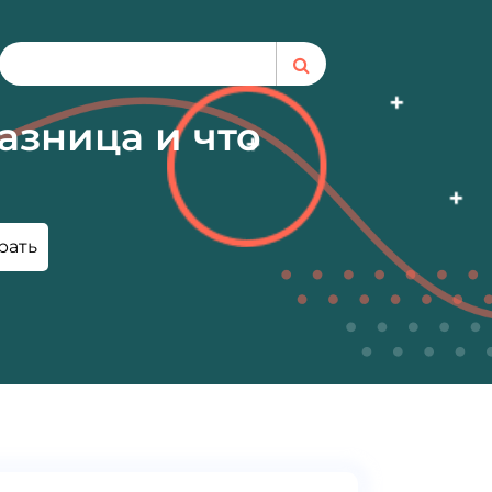
азница и что
рать